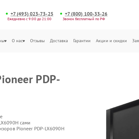
+7 (495) 023-73-25
+7 (800) 100-33-26
Ежедневно с 9:00 до 21:00
Звонок бесплатный по РФ
ны
О нас
Отзывы
Доставка
Гарантии
Акции и скидки
Зая
Pioneer PDP-
е
-LX6090H сами
визоров Pioneer PDP-LX6090H