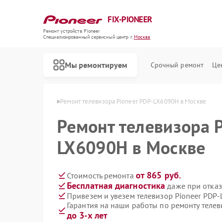
FIX-PIONEER
Ремонт устройств Pioneer
Специализированный cервисный центр г.
Москва
Мы ремонтируем
Срочный ремонт
Це
ов Pioneer в Москве
Ремонт телевизора Pioneer PDP-LX6090H в Москве
Ремонт телевизора 
LX6090H в Москве
от 865 руб.
Стоимость ремонта
Бесплатная диагностика
даже при отказ
Привезем и увезем телевизор Pioneer PDP
Гарантия на наши работы по ремонту теле
до 3-х лет
Ремонт кондиционеров Pioneer
Ремонт микшерных пультов Pioneer
Ремонт парогенераторов Pioneer
Ремонт роботов-пылесосов Pioneer
Ремонт акустических систем Pioneer
Ремонт проигрывателей винила Pioneer