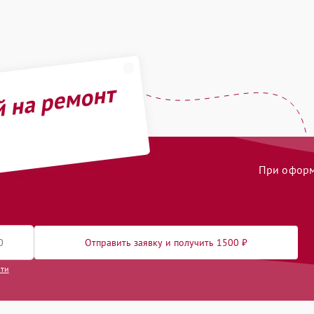
й на ремонт
При оформл
Отправить заявку и получить 1500 ₽
сти