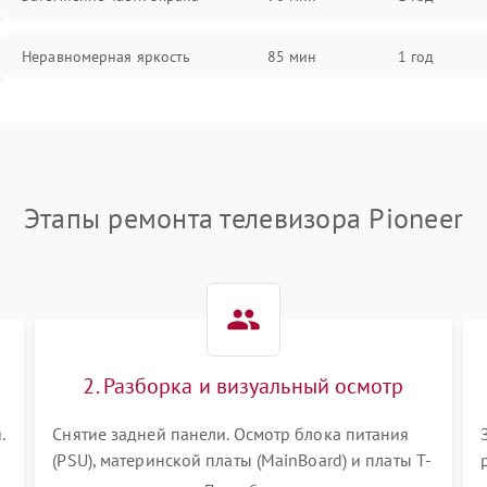
Неравномерная яркость
85 мин
1 год
Выгорание матрицы
90 мин
1 год
Этапы ремонта телевизора Pioneer
2. Разборка и визуальный осмотр
.
Снятие задней панели. Осмотр блока питания
(PSU), материнской платы (MainBoard) и платы T-
Con на вздутые конденсаторы, прогары,