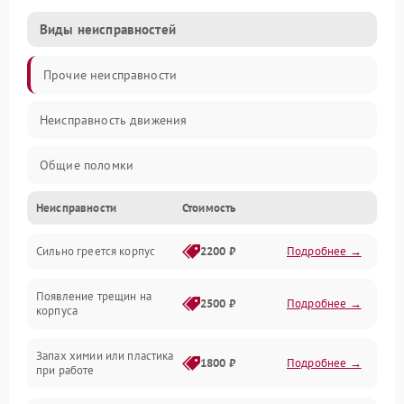
Виды неисправностей
Прочие неисправности
Неисправность движения
Общие поломки
Неисправности
Стоимость
Неисправность датчиков
Сильно греется корпус
2200 ₽
Подробнее →
Неисправность программного обеспечения
Появление трещин на
Проблемы с сигналом
2500 ₽
Подробнее →
корпуса
Неисправность резервуаров и систем подачи воды
Запах химии или пластика
1800 ₽
Подробнее →
при работе
Проблемы с механикой