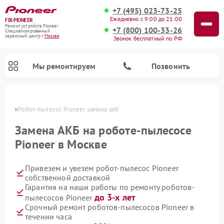
+7 (495) 023-73-25
Ежедневно с 9:00 до 21:00
FIX-PIONEER
Ремонт устройств Pioneer
+7 (800) 100-33-26
Специализированный
cервисный центр г.
Москва
Звонок бесплатный по РФ
Мы ремонтируем
Позвонить
оскве
Робот-пылесос Pioneer замена акб
Замена АКБ на роботе-пылесосе
Pioneer в Москве
Привезем и увезем робот-пылесос Pioneer
собственной доставкой
Гарантия на наши работы по ремонту роботов-
до 3-х лет
пылесосов Pioneer
Ремонт микшерных пультов Pioneer
Ремонт акустических систем Pioneer
Ремонт проигрывателей винила Pioneer
Ремонт парогенераторов Pioneer
Срочный ремонт роботов-пылесосов Pioneer в
течении часа