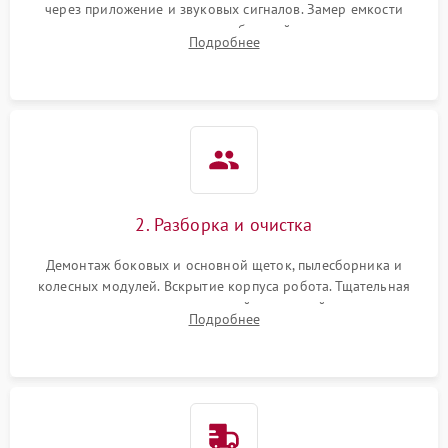
через приложение и звуковых сигналов. Замер емкости
аккумулятора и тестирование базовой станции зарядки.
Подробнее
Оценка работы лидара, бампера и датчиков падения для
локализации неисправности.
2. Разборка и очистка
Демонтаж боковых и основной щеток, пылесборника и
колесных модулей. Вскрытие корпуса робота. Тщательная
очистка внутренних полостей, шестерней и плат от
Подробнее
скопившейся пыли, волос и шерсти животных с
использованием сжатого воздуха и щеток.