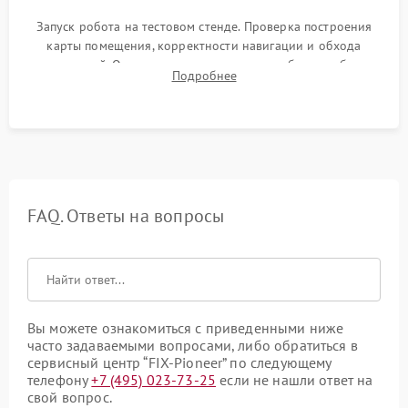
Запуск робота на тестовом стенде. Проверка построения
карты помещения, корректности навигации и обхода
препятствий. Оценка силы всасывания и работы турбины.
Подробнее
Тестирование автоматического возврата на док-станцию и
процесса зарядки.
FAQ. Ответы на вопросы
Вы можете ознакомиться с приведенными ниже
часто задаваемыми вопросами, либо обратиться в
сервисный центр “FIX-Pioneer” по следующему
телефону
+7 (495) 023-73-25
если не нашли ответ на
свой вопрос.