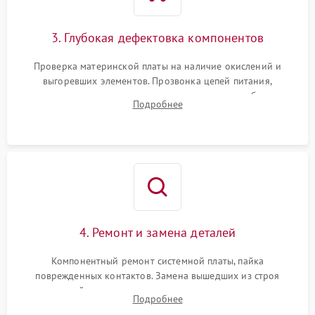
3. Глубокая дефектовка компонентов
Проверка материнской платы на наличие окислений и
выгоревших элементов. Прозвонка цепей питания,
тестирование приводных моторов колес и турбины
Подробнее
всасывания. Оценка состояния оптических и инфракрасных
датчиков, а также механизма лазерного дальномера.
4. Ремонт и замена деталей
Компонентный ремонт системной платы, пайка
поврежденных контактов. Замена вышедших из строя
двигателей, изношенного аккумулятора, неисправного
Подробнее
лидара или помпы подачи воды. Восстановление шлейфов и