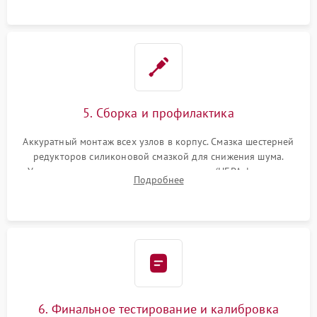
устранение последствий попадания влаги.
5. Сборка и профилактика
Аккуратный монтаж всех узлов в корпус. Смазка шестерней
редукторов силиконовой смазкой для снижения шума.
Установка новых расходных материалов (HEPA-фильтров,
Подробнее
микрофибры, щеток). Надежная фиксация разъемов и
проверка герметичности водяного контура.
6. Финальное тестирование и калибровка