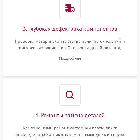
3. Глубокая дефектовка компонентов
Проверка материнской платы на наличие окислений и
выгоревших элементов. Прозвонка цепей питания,
тестирование приводных моторов колес и турбины
Подробнее
всасывания. Оценка состояния оптических и инфракрасных
датчиков, а также механизма лазерного дальномера.
4. Ремонт и замена деталей
Компонентный ремонт системной платы, пайка
поврежденных контактов. Замена вышедших из строя