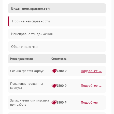
Виды неисправностей
Прочие неисправности
Неисправность движения
Общие поломки
Неисправности
Стоимость
Неисправность датчиков
Сильно греется корпус
2200 ₽
Подробнее →
Неисправность программного обеспечения
Появление трещин на
Проблемы с сигналом
2500 ₽
Подробнее →
корпуса
Неисправность резервуаров и систем подачи воды
Запах химии или пластика
1800 ₽
Подробнее →
при работе
Проблемы с механикой