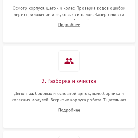
Осмотр корпуса, щеток и колес. Проверка кодов ошибок
через приложение и звуковых сигналов. Замер емкости
аккумулятора и тестирование базовой станции зарядки.
Подробнее
Оценка работы лидара, бампера и датчиков падения для
локализации неисправности.
2. Разборка и очистка
Демонтаж боковых и основной щеток, пылесборника и
колесных модулей. Вскрытие корпуса робота. Тщательная
очистка внутренних полостей, шестерней и плат от
Подробнее
скопившейся пыли, волос и шерсти животных с
использованием сжатого воздуха и щеток.