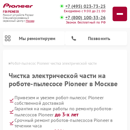
+7 (495) 023-73-25
Ежедневно с 9:00 до 21:00
FIX-PIONEER
Ремонт устройств Pioneer
+7 (800) 100-33-26
Специализированный
cервисный центр г.
Москва
Звонок бесплатный по РФ
Мы ремонтируем
Позвонить
оскве
Робот-пылесос Pioneer чистка электрической части
Чистка электрической части на
роботе-пылесосе Pioneer в Москве
Привезем и увезем робот-пылесос Pioneer
собственной доставкой
Гарантия на наши работы по ремонту роботов-
до 3-х лет
пылесосов Pioneer
Ремонт микшерных пультов Pioneer
Ремонт акустических систем Pioneer
Ремонт проигрывателей винила Pioneer
Ремонт парогенераторов Pioneer
Срочный ремонт роботов-пылесосов Pioneer в
течении часа