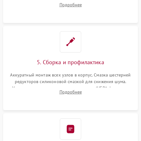
двигателей, изношенного аккумулятора, неисправного
Подробнее
лидара или помпы подачи воды. Восстановление шлейфов и
устранение последствий попадания влаги.
5. Сборка и профилактика
Аккуратный монтаж всех узлов в корпус. Смазка шестерней
редукторов силиконовой смазкой для снижения шума.
Установка новых расходных материалов (HEPA-фильтров,
Подробнее
микрофибры, щеток). Надежная фиксация разъемов и
проверка герметичности водяного контура.