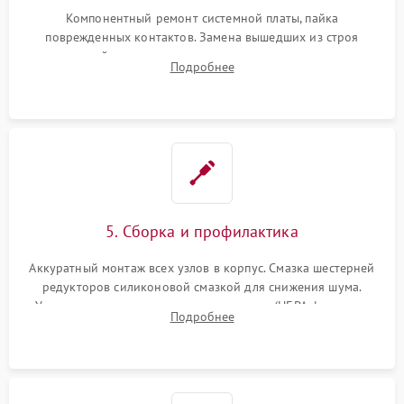
Компонентный ремонт системной платы, пайка
поврежденных контактов. Замена вышедших из строя
двигателей, изношенного аккумулятора, неисправного
Подробнее
лидара или помпы подачи воды. Восстановление шлейфов и
устранение последствий попадания влаги.
5. Сборка и профилактика
Аккуратный монтаж всех узлов в корпус. Смазка шестерней
редукторов силиконовой смазкой для снижения шума.
Установка новых расходных материалов (HEPA-фильтров,
Подробнее
микрофибры, щеток). Надежная фиксация разъемов и
проверка герметичности водяного контура.