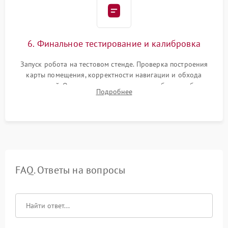
6. Финальное тестирование и калибровка
Запуск робота на тестовом стенде. Проверка построения
карты помещения, корректности навигации и обхода
препятствий. Оценка силы всасывания и работы турбины.
Подробнее
Тестирование автоматического возврата на док-станцию и
процесса зарядки.
FAQ. Ответы на вопросы