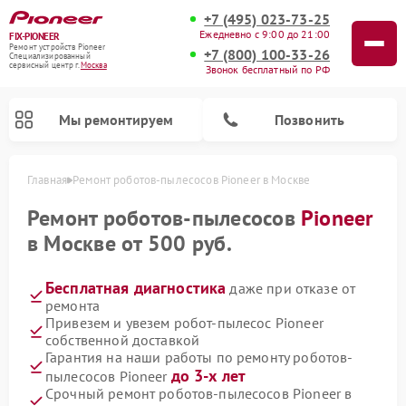
+7 (495) 023-73-25
Ежедневно с 9:00 до 21:00
FIX-PIONEER
Ремонт устройств Pioneer
+7 (800) 100-33-26
Специализированный
cервисный центр г.
Москва
Звонок бесплатный по РФ
Мы ремонтируем
Позвонить
Главная
Ремонт роботов-пылесосов Pioneer в Москве
Ремонт роботов-пылесосов
Pioneer
в Москве от 500 руб.
Бесплатная диагностика
даже при отказе от
ремонта
Привезем и увезем робот-пылесос Pioneer
собственной доставкой
Гарантия на наши работы по ремонту роботов-
Ремонт микшерных пультов Pioneer
Ремонт акустических систем Pioneer
Ремонт проигрывателей винила Pioneer
Ремонт парогенераторов Pioneer
до 3-х лет
пылесосов Pioneer
Срочный ремонт роботов-пылесосов Pioneer в