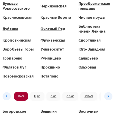
Бульвар
Преображенская
Черкизовская
Рокоссовского
площадь
Красносельская
Красные Ворота
Чистые пруды
Библиотека
Лубянка
Охотный Ряд
имени Ленина
Кропоткинская
Фрунзенская
Спортивная
Воробьёвы горы
Университет
Юго-Западная
Тропарёво
Румянцево
Саларьево
Филатов Луг
Прокшино
Ольховая
Новомосковская
Потапово
ВАО
ЦАО
САО
СВАО
ЮВАО
ЮАО
Богородское
Вешняки
Восточный