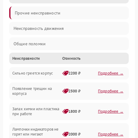
Прочие неисправности
Неисправность движения
Общие поломки
Неисправности
Стоимость
Неисправность датчиков
Сильно греется корпус
2200 ₽
Подробнее →
Неисправность программного обеспечения
Появление трещин на
Проблемы с сигналом
2500 ₽
Подробнее →
корпуса
Неисправность резервуаров и систем подачи воды
Запах химии или пластика
1800 ₽
Подробнее →
при работе
Проблемы с механикой
Лампочки индикаторов не
горят или мигают
2000 ₽
Подробнее →
Батарея