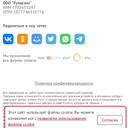
ООО "Русервис"
ИНН 7702633247
ОГРН 1077746335776
Поделиться в соц. сетях:
Мы принимаем
все формы оплаты
Политика конфиденциальности
Вся информация на сайте носит исключительно справочный характер.
Товарные знаки используются исключительно для описания устройств, в отношении которых
сервисные центры pioneer-fixim.ru предоставляют услуги по ремонту. Услуги оказываются в
неавторизованных сервисных центрах pioneer-fixim.ru, которые не связаны с
правообладателями товарных знаков или их официальными представителями.
Ремонт осуществляется для устройств, уже введенных в гражданский оборот в соответствии
Этот сайт использует файлы cookie. Вы можете
со статьей 1487 ГК РФ.
Использование товарных знаков не преследует цели индивидуализации услуг или введения
ознакомиться с
правилами использования
Согласен
потребителей в заблуждение, а служит для информирования о предоставляемых услугах по
ремонту техники указанных брендов.
файлов cookie
Представленная на сайте информация не является публичной офертой, определяемой