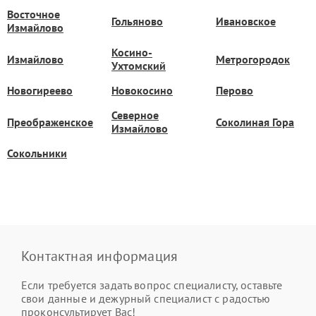
Восточное
Гольяново
Ивановское
Измайлово
Косино-
Измайлово
Метрогородок
Ухтомский
Новогиреево
Новокосино
Перово
Северное
Преображенское
Соколиная Гора
Измайлово
Сокольники
Контактная информация
Если требуется задать вопрос специалисту, оставьте
свои данные и дежурный специалист с радостью
проконсультирует Вас!