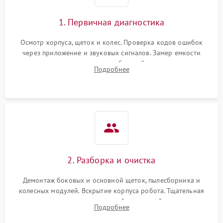
1. Первичная диагностика
Осмотр корпуса, щеток и колес. Проверка кодов ошибок
через приложение и звуковых сигналов. Замер емкости
аккумулятора и тестирование базовой станции зарядки.
Подробнее
Оценка работы лидара, бампера и датчиков падения для
локализации неисправности.
2. Разборка и очистка
Демонтаж боковых и основной щеток, пылесборника и
колесных модулей. Вскрытие корпуса робота. Тщательная
очистка внутренних полостей, шестерней и плат от
Подробнее
скопившейся пыли, волос и шерсти животных с
использованием сжатого воздуха и щеток.