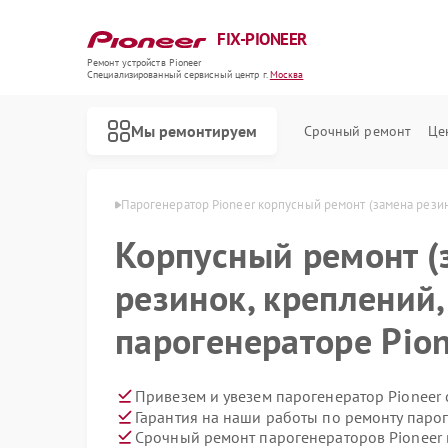
FIX-PIONEER
Ремонт устройств Pioneer
Специализированный cервисный центр г.
Москва
Мы ремонтируем
Срочный ремонт
Це
ов Pioneer в Москве
Парогенератор Pioneer корпусный ремонт (замена резин
Корпусный ремонт (
резинок, креплений,
парогенераторе Pio
Привезем и увезем парогенератор Pioneer
Гарантия на наши работы по ремонту паро
Срочный ремонт парогенераторов Pioneer 
Ремонт кондиционеров Pioneer
Ремонт микшерных пультов Pioneer
Ремонт роботов-пылесосов Pioneer
Ремонт акустических систем Pioneer
Ремонт проигрывателей винила Pioneer