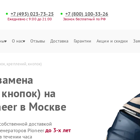
+7 (495) 023-73-25
+7 (800) 100-33-26
Ежедневно с 9:00 до 21:00
Звонок бесплатный по РФ
ны
О нас
Отзывы
Доставка
Гарантии
Акции и скидки
Зая
ок, креплений, кнопок)
замена
 кнопок) на
neer в Москве
 собственной доставкой
до 3-х лет
генераторов Pioneer
в течении часа