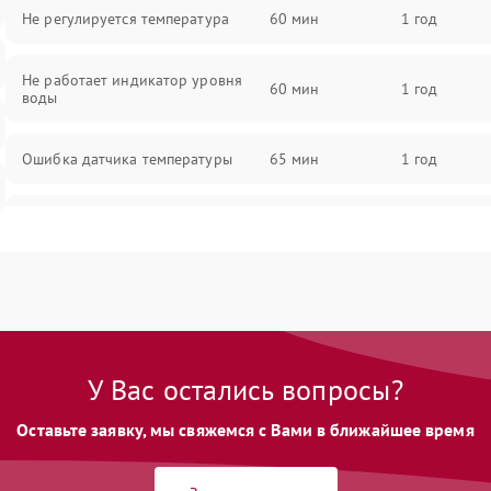
Не регулируется температура
60 мин
1 год
Не работает индикатор уровня
60 мин
1 год
воды
Ошибка датчика температуры
65 мин
1 год
Не работает индикатор
55 мин
1 год
Ошибка платы управления
75 мин
1 год
Сбой режима работы
70 мин
1 год
У Вас остались вопросы?
Не сохраняет настройки
65 мин
1 год
Оставьте заявку, мы свяжемся с Вами в ближайшее время
Не включается
60 мин
1 год