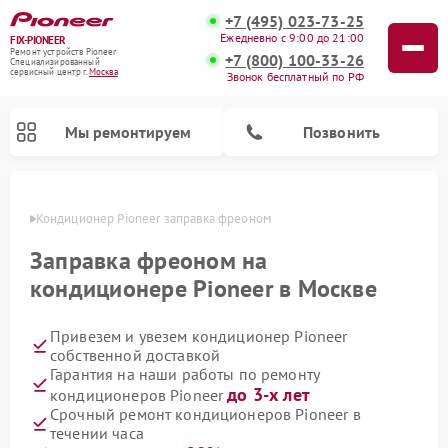
+7 (495) 023-73-25
Ежедневно с 9:00 до 21:00
FIX-PIONEER
Ремонт устройств Pioneer
+7 (800) 100-33-26
Специализированный
cервисный центр г.
Москва
Звонок бесплатный по РФ
Мы ремонтируем
Позвонить
оскве
Кондиционер Pioneer заправка фреоном
Заправка фреоном на
кондиционере Pioneer в Москве
Привезем и увезем кондиционер Pioneer
собственной доставкой
Гарантия на наши работы по ремонту
до 3-х лет
кондиционеров Pioneer
Ремонт парогенераторов Pioneer
Ремонт роботов-пылесосов Pioneer
Ремонт акустических систем Pioneer
Ремонт проигрывателей винила Pioneer
Ремонт микшерных пультов Pioneer
Срочный ремонт кондиционеров Pioneer в
течении часа