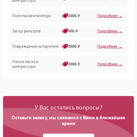
компрессора
Датчики
Поломка вентилятора
2000 ₽
Подробнее →
Работа системы
Засор фильтров
500 ₽
Подробнее →
Фильтрация
Повреждение испарителя
3000 ₽
Подробнее →
Хладагент
Утечка масла в
2000 ₽
Подробнее →
компрессоре
Повреждение
1500 ₽
Подробнее →
трубопроводов
Неисправность
2000 ₽
Подробнее →
У Вас остались вопросы?
четырехходового клапана
Оставьте заявку, мы свяжемся с Вами в ближайшее
Поломка подшипников
время
1500 ₽
Подробнее →
вентилятора