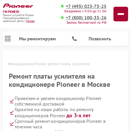
+7 (495) 023-73-25
Ежедневно с 9:00 до 21:00
FIX-PIONEER
Ремонт устройств Pioneer
+7 (800) 100-33-26
Специализированный
cервисный центр г.
Москва
Звонок бесплатный по РФ
Мы ремонтируем
Позвонить
оскве
Кондиционер Pioneer ремонт платы усилителя
Ремонт платы усилителя на
кондиционере Pioneer в Москве
Привезем и увезем кондиционер Pioneer
собственной доставкой
Гарантия на наши работы по ремонту
до 3-х лет
кондиционеров Pioneer
Ремонт парогенераторов Pioneer
Ремонт роботов-пылесосов Pioneer
Ремонт акустических систем Pioneer
Ремонт проигрывателей винила Pioneer
Ремонт микшерных пультов Pioneer
Срочный ремонт кондиционеров Pioneer в
течении часа