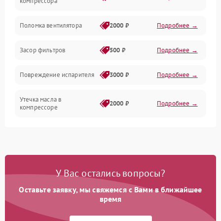
компрессора
Датчики
Поломка вентилятора
2000 ₽
Подробнее →
Работа системы
Засор фильтров
500 ₽
Подробнее →
Фильтрация
Повреждение испарителя
3000 ₽
Подробнее →
Хладагент
Утечка масла в
2000 ₽
Подробнее →
компрессоре
Повреждение
1500 ₽
Подробнее →
трубопроводов
Неисправность
2000 ₽
Подробнее →
У Вас остались вопросы?
четырехходового клапана
Оставьте заявку, мы свяжемся с Вами в ближайшее
Поломка подшипников
время
1500 ₽
Подробнее →
вентилятора