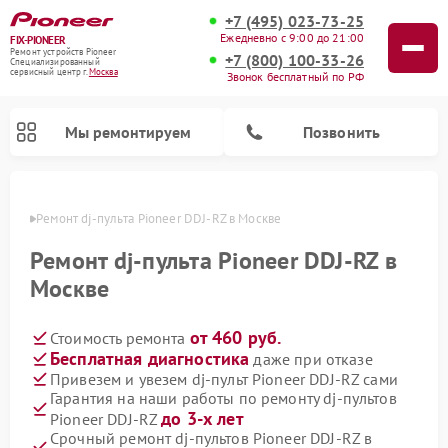
+7 (495) 023-73-25
Ежедневно с 9:00 до 21:00
FIX-PIONEER
Ремонт устройств Pioneer
+7 (800) 100-33-26
Специализированный
cервисный центр г.
Москва
Звонок бесплатный по РФ
Мы ремонтируем
Позвонить
оскве
Ремонт dj-пульта Pioneer DDJ-RZ в Москве
Ремонт dj-пульта Pioneer DDJ-RZ в
Москве
от 460 руб.
Стоимость ремонта
Бесплатная диагностика
даже при отказе
Привезем и увезем dj-пульт Pioneer DDJ-RZ сами
Гарантия на наши работы по ремонту dj-пультов
Ремонт парогенераторов Pioneer
Ремонт роботов-пылесосов Pioneer
Ремонт акустических систем Pioneer
Ремонт проигрывателей винила Pioneer
Ремонт микшерных пультов Pioneer
до 3-х лет
Pioneer DDJ-RZ
Срочный ремонт dj-пультов Pioneer DDJ-RZ в