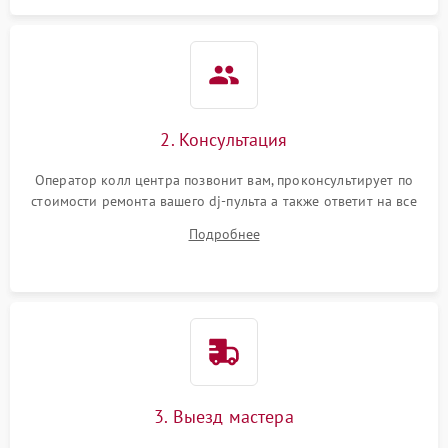
защиты от короткого
1000 ₽
Подробнее →
замыкания
Повреждение системы
1000 ₽
Подробнее →
защиты от перегрева
Неисправность системы
2. Консультация
защиты от
1000 ₽
Подробнее →
перенапряжения
Оператор колл центра позвонит вам, проконсультирует по
стоимости ремонта вашего dj-пульта а также ответит на все
Неисправность системы
ваши вопросы.
1000 ₽
Подробнее →
Подробнее
защиты от замыкания
Повреждение системы
1000 ₽
Подробнее →
защиты от перегрузок
Неисправность системы
1000 ₽
Подробнее →
защиты от перегрева
3. Выезд мастера
Поломка системы защиты
1000 ₽
Подробнее →
от перенапряжения