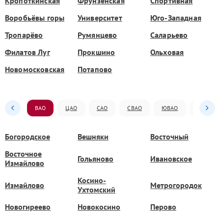
Кропоткинская
Фрунзенская
Спортивная
Воробьёвы горы
Университет
Юго-Западная
Тропарёво
Румянцево
Саларьево
Филатов Луг
Прокшино
Ольховая
Новомосковская
Потапово
ВАО
ЦАО
САО
СВАО
ЮВАО
ЮАО
Богородское
Вешняки
Восточный
Восточное
Гольяново
Ивановское
Измайлово
Косино-
Измайлово
Метрогородок
Ухтомский
Новогиреево
Новокосино
Перово