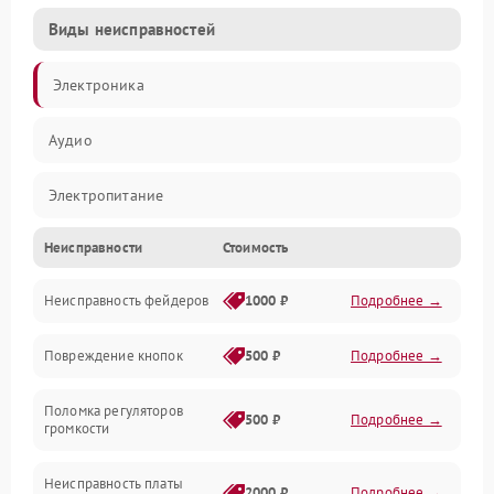
Виды неисправностей
Электроника
Аудио
Электропитание
Неисправности
Стоимость
Управление
Неисправность фейдеров
1000 ₽
Подробнее →
Интерфейсы
Повреждение кнопок
500 ₽
Подробнее →
Механические повреждения
Поломка регуляторов
Механика
500 ₽
Подробнее →
громкости
Корпус/Герметичность
Неисправность платы
2000 ₽
Подробнее →