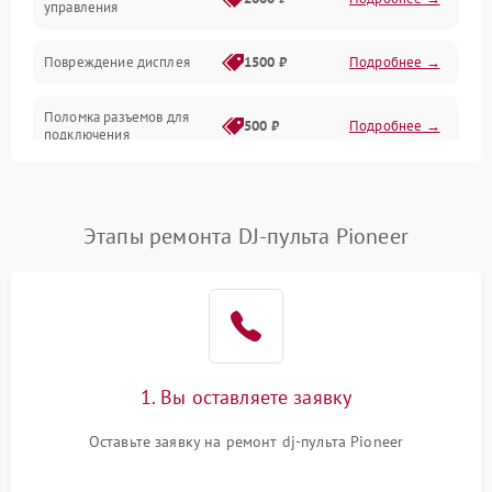
управления
Повреждение дисплея
1500 ₽
Подробнее →
Поломка разъемов для
500 ₽
Подробнее →
подключения
Неисправность системы
1000 ₽
Подробнее →
питания
Этапы ремонта DJ-пульта Pioneer
Повреждение проводов
500 ₽
Подробнее →
Неисправность системы
1000 ₽
Подробнее →
защиты от перегрузок
Поломка системы
1. Вы оставляете заявку
автоматического
1000 ₽
Подробнее →
отключения
Оставьте заявку на ремонт dj-пульта Pioneer
Неисправность системы