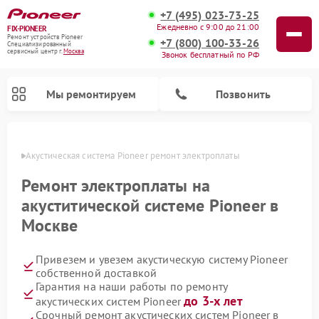
+7 (495) 023-73-25
Ежедневно с 9:00 до 21:00
FIX-PIONEER
Ремонт устройств Pioneer
+7 (800) 100-33-26
Специализированный
cервисный центр г.
Москва
Звонок бесплатный по РФ
Мы ремонтируем
Позвонить
оскве
Акустическая система Pioneer ремонт электроплаты
Ремонт электроплаты на
акуститической системе Pioneer в
Москве
Привезем и увезем акустическую систему Pioneer
собственной доставкой
Гарантия на наши работы по ремонту
Ремонт микшерных пультов Pioneer
Ремонт проигрывателей винила Pioneer
Ремонт парогенераторов Pioneer
Ремонт роботов-пылесосов Pioneer
до 3-х лет
акустических систем Pioneer
Срочный ремонт акустических систем Pioneer в