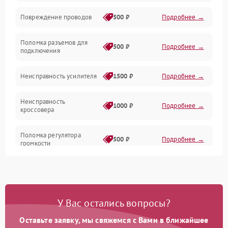
Повреждение проводов
500 ₽
Подробнее →
Механические повреждения
Поломка разъемов для
500 ₽
Подробнее →
подключения
Неисправность усилителя
1500 ₽
Подробнее →
Неисправность
1000 ₽
Подробнее →
кроссовера
Поломка регулятора
500 ₽
Подробнее →
громкости
Неисправность системы
1000 ₽
Подробнее →
защиты от перегрузок
У Вас остались вопросы?
Поломка системы
автоматического
1000 ₽
Подробнее →
отключения
Оставьте заявку, мы свяжемся с Вами в ближайшее